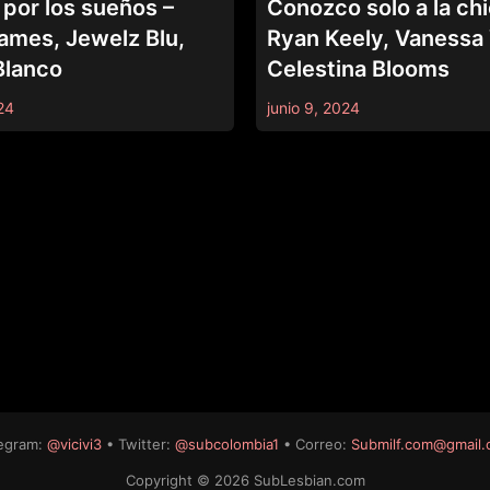
por los sueños –
Conozco solo a la chi
ames, Jewelz Blu,
Ryan Keely, Vanessa
Blanco
Celestina Blooms
24
junio 9, 2024
egram:
@vicivi3
• Twitter:
@subcolombia1
• Correo:
Submilf.com@gmail
Copyright © 2026 SubLesbian.com