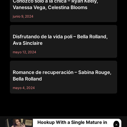
Conozco solo a la chica – Ryan Keely,
Vanessa Vega, Celestina Blooms
junio 9, 2024
WATCH YOU CHEAT
Disfrutando de la vida poli – Bella Rolland,
Ava Sinclaire
mayo 12, 2024
WATCH YOU CHEAT
Romance de recuperación – Sabina Rouge,
Bella Rolland
mayo 4, 2024
Hookup With a Single Mature in
Telegram:
@vicivi3
• Twitter:
@subcolombia1
• Correo: