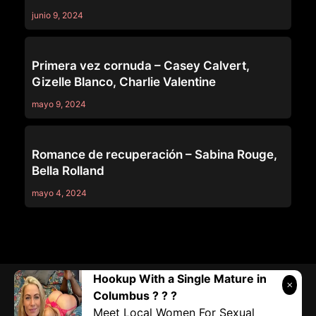
junio 9, 2024
WATCH YOU CHEAT
Primera vez cornuda – Casey Calvert,
Gizelle Blanco, Charlie Valentine
mayo 9, 2024
WATCH YOU CHEAT
Romance de recuperación – Sabina Rouge,
Bella Rolland
mayo 4, 2024
Hookup With a Single Mature in
Telegram:
@vicivi3
• Twitter:
@subcolombia1
• Correo:
Columbus ? ? ?
Submilf.com@gmail.com
Meet Local Women For Sexual