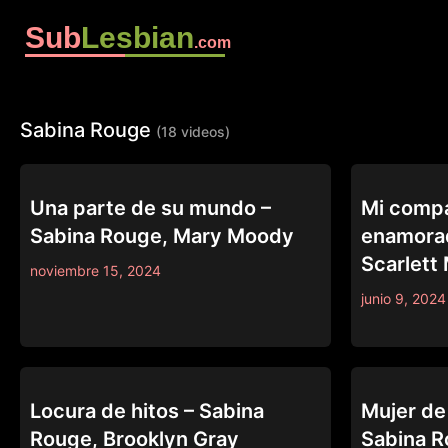
Sub
Lesbian
.com
Sabina Rouge
(18 videos)
PURE TABOO
CAUGHT FAPP
Una parte de su mundo –
Mi compa
Sabina Rouge, Mary Moody
enamorad
Scarlett
noviembre 15, 2024
junio 9, 2024
WEB YOUNG
MOMMY'S GIR
Locura de hitos – Sabina
Mujer de
Rouge, Brooklyn Gray
Sabina R