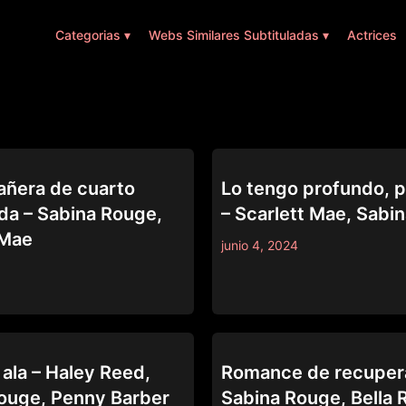
Categorias ▾
Webs Similares Subtituladas ▾
Actrices
ING
ALL GIRL MASSAGE
ñera de cuarto
Lo tengo profundo, p
a – Sabina Rouge,
– Scarlett Mae, Sabi
 Mae
junio 4, 2024
L
WATCH YOU CHEAT
 ala – Haley Reed,
Romance de recuper
ouge, Penny Barber
Sabina Rouge, Bella 