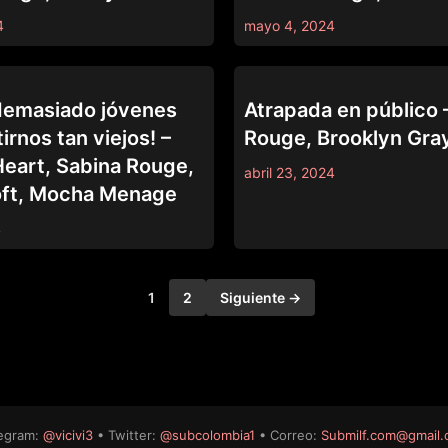
4
mayo 4, 2024
GO STUCK YOURSELF
demasiado jóvenes
Atrapada en público 
irnos tan viejos! –
Rouge, Brooklyn Gra
Heart, Sabina Rouge,
abril 23, 2024
oft, Mocha Menage
4
1
2
Siguiente →
egram:
@vicivi3
• Twitter:
@subcolombia1
• Correo:
Submilf.com@gmail