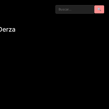
🔍
Derza