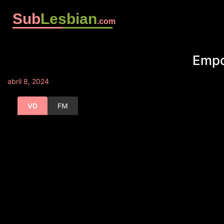
Sub
Lesbian
.com
Empo
abril 8, 2024
VD
FM