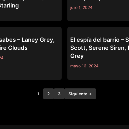
tarling
julio 1, 2024
MOMMY'S GIRL
sabes – Laney Grey,
El espía del barrio –
ire Clouds
Scott, Serene Siren,
Grey
24
mayo 16, 2024
1
2
3
Siguiente →