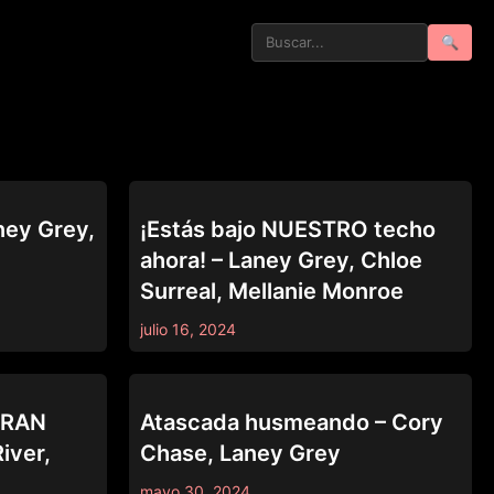
🔍
MOMMY'S GIRL
ney Grey,
¡Estás bajo NUESTRO techo
ahora! – Laney Grey, Chloe
Surreal, Mellanie Monroe
julio 16, 2024
MOMMY'S GIRL
 GRAN
Atascada husmeando – Cory
iver,
Chase, Laney Grey
mayo 30, 2024