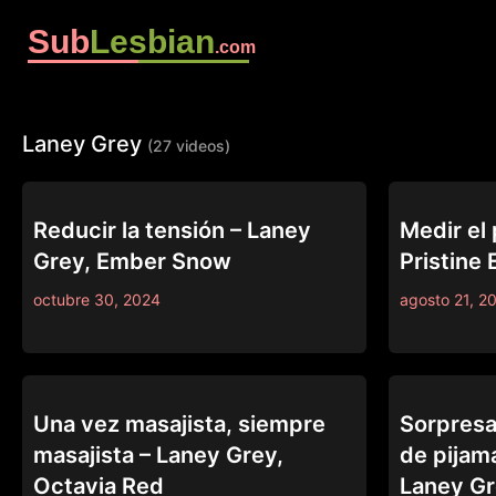
Sub
Lesbian
.com
Laney Grey
(27 videos)
ALL GIRL MASSAGE
MOMMY'S GIR
Reducir la tensión – Laney
Medir el 
Grey, Ember Snow
Pristine
octubre 30, 2024
agosto 21, 2
ALL GIRL MASSAGE
LEZ BE BAD
Una vez masajista, siempre
Sorpresa
masajista – Laney Grey,
de pijam
Octavia Red
Laney Gr