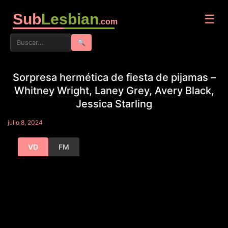
Sub
Lesbian
☰
.com
🔍
Sorpresa hermética de fiesta de pijamas –
Whitney Wright, Laney Grey, Avery Black,
Jessica Starling
julio 8, 2024
VD
FM