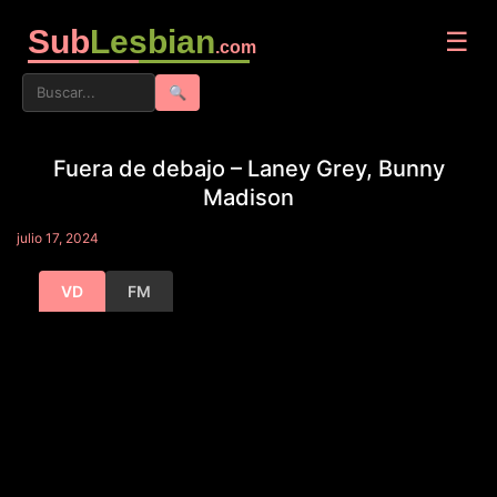
Sub
Lesbian
☰
.com
🔍
Fuera de debajo – Laney Grey, Bunny
Madison
julio 17, 2024
VD
FM