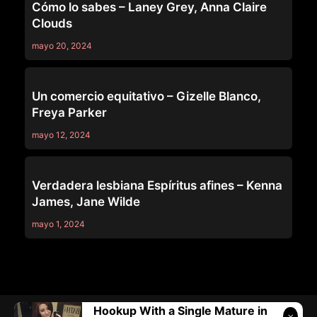
Cómo lo sabes – Laney Grey, Anna Claire
Clouds
mayo 20, 2024
TRUE LESBIAN
Un comercio equitativo – Gizelle Blanco,
Freya Parker
mayo 12, 2024
TRUE LESBIAN
Verdadera lesbiana Espíritus afines – Kenna
James, Jane Wilde
mayo 1, 2024
Hookup With a Single Mature in
Telegram:
@vicivi3
• Twitter:
@subcolombia1
• Correo: