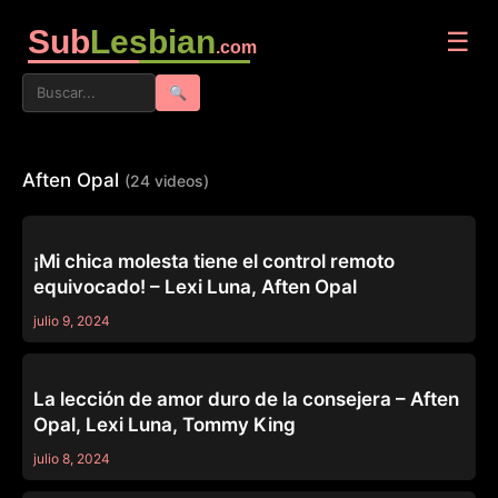
Sub
Lesbian
☰
.com
🔍
Aften Opal
(24 videos)
MOMMY'S GIRL
¡Mi chica molesta tiene el control remoto
equivocado! – Lexi Luna, Aften Opal
julio 9, 2024
LEZ BE BAD
La lección de amor duro de la consejera – Aften
Opal, Lexi Luna, Tommy King
julio 8, 2024