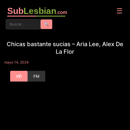
Sub
Lesbian
☰
.com
🔍
Chicas bastante sucias – Aria Lee, Alex De
La Flor
mayo 14, 2024
VD
FM