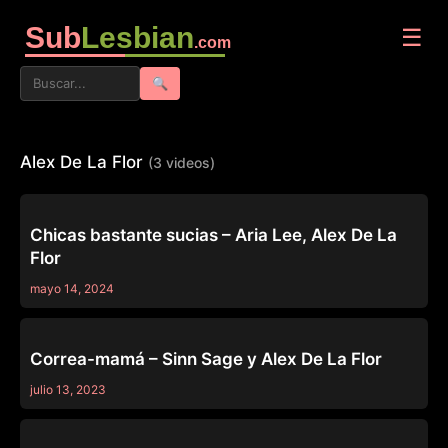
Sub
Lesbian
☰
.com
🔍
Alex De La Flor
(3 videos)
OTHERS
Chicas bastante sucias – Aria Lee, Alex De La
Flor
mayo 14, 2024
MOMMY'S GIRL
Correa-mamá – Sinn Sage y Alex De La Flor
julio 13, 2023
WEB YOUNG