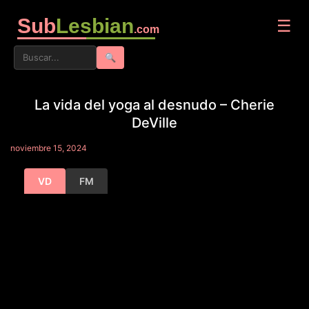
Sub
Lesbian
☰
.com
🔍
La vida del yoga al desnudo – Cherie
DeVille
noviembre 15, 2024
VD
FM