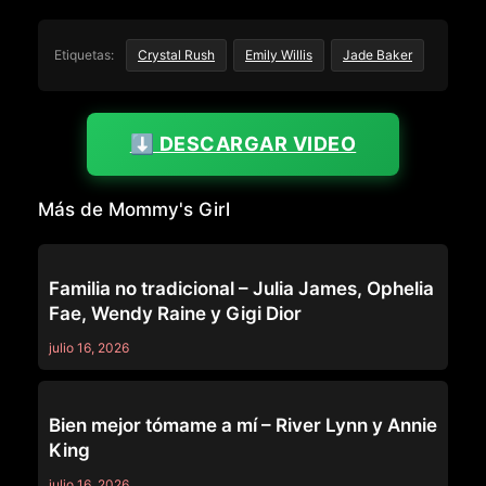
Etiquetas:
Crystal Rush
Emily Willis
Jade Baker
⬇️ DESCARGAR VIDEO
Más de Mommy's Girl
MOMMY'S GIRL
Familia no tradicional – Julia James, Ophelia
Fae, Wendy Raine y Gigi Dior
julio 16, 2026
MOMMY'S GIRL
Bien mejor tómame a mí – River Lynn y Annie
King
julio 16, 2026