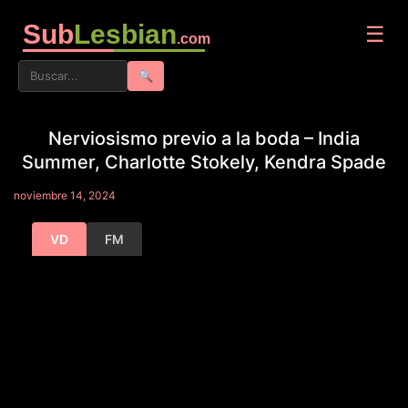
Sub
Lesbian
☰
.com
🔍
Nerviosismo previo a la boda – India
Summer, Charlotte Stokely, Kendra Spade
noviembre 14, 2024
VD
FM