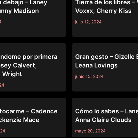
e debajo – Laney
Tierra de los libres – 
unny Madison
Voxxx, Cherry Kiss
4
julio 12, 2024
N
TRUE LESBIAN
ndome por primera
Gran gesto – Gizelle 
asey Calvert,
Leana Lovings
 Wright
junio 15, 2024
024
N
TRUE LESBIAN
tocarme – Cadence
Cómo lo sabes – Lan
ckenzie Mace
Anna Claire Clouds
024
mayo 20, 2024