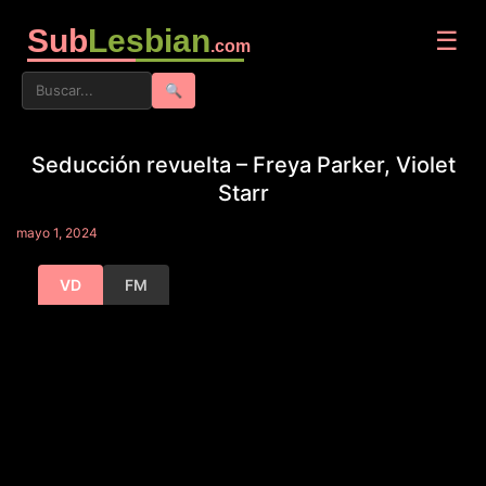
Sub
Lesbian
☰
.com
🔍
Seducción revuelta – Freya Parker, Violet
Starr
mayo 1, 2024
VD
FM