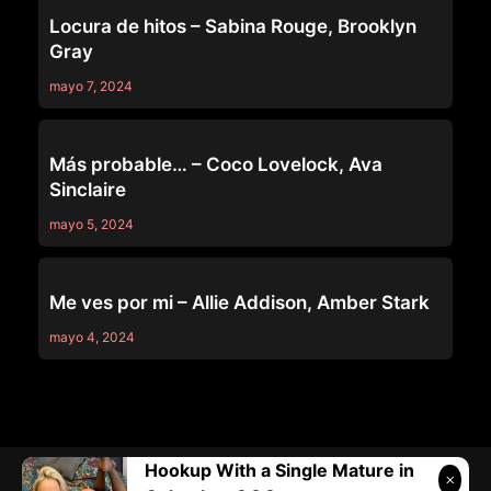
WEB YOUNG
Locura de hitos – Sabina Rouge, Brooklyn
Gray
mayo 7, 2024
WEB YOUNG
Más probable… – Coco Lovelock, Ava
Sinclaire
mayo 5, 2024
WEB YOUNG
Me ves por mi – Allie Addison, Amber Stark
mayo 4, 2024
Hookup With a Single Mature in
Telegram:
@vicivi3
• Twitter:
@subcolombia1
• Correo: