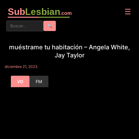
Sub
Lesbian
☰
.com
🔍
muéstrame tu habitación – Angela White,
Jay Taylor
diciembre 21, 2023
VD
FM