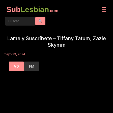
Sub
Lesbian
☰
.com
🔍
Lame y Suscríbete – Tiffany Tatum, Zazie
Skymm
mayo 23, 2024
VD
FM