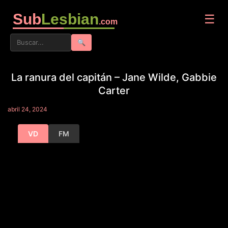
Sub
Lesbian
☰
.com
🔍
La ranura del capitán – Jane Wilde, Gabbie
Carter
abril 24, 2024
VD
FM