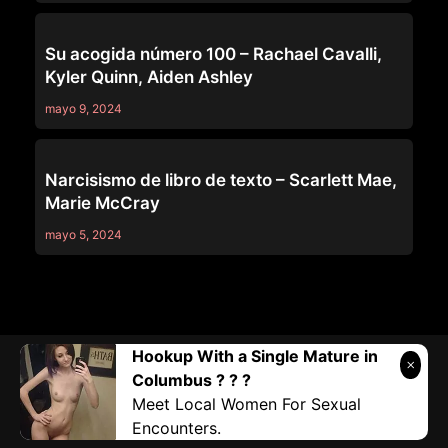
PURE TABOO
Su acogida número 100 – Rachael Cavalli,
Kyler Quinn, Aiden Ashley
mayo 9, 2024
PURE TABOO
Narcisismo de libro de texto – Scarlett Mae,
Marie McCray
mayo 5, 2024
Hookup With a Single Mature in
Telegram:
@vicivi3
• Twitter:
@subcolombia1
• Correo:
Columbus ? ? ?
Submilf.com@gmail.com
Meet Local Women For Sexual
Copyright © 2026 SubLesbian.com
Encounters.