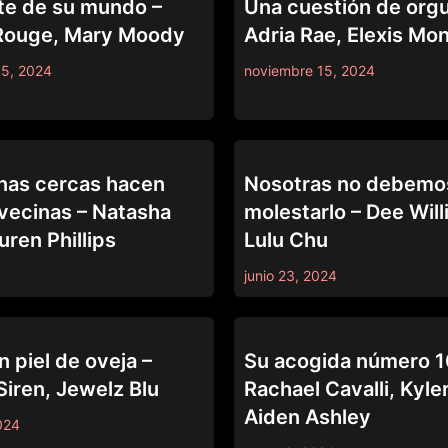
te de su mundo –
Una cuestión de orgu
Rouge, Mary Moody
Adria Rae, Elexis Mo
15, 2024
noviembre 15, 2024
PURE TABOO
nas cercas hacen
Nosotras no debemo
vecinas – Natasha
molestarlo – Dee Will
uren Phillips
Lulu Chu
4
junio 23, 2024
PURE TABOO
 piel de oveja –
Su acogida número 1
iren, Jewelz Blu
Rachael Cavalli, Kyle
Aiden Ashley
024