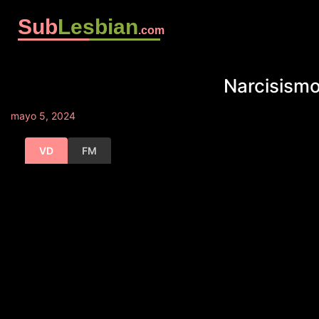
Sub
Lesbian
.com
Narcisismo
mayo 5, 2024
VD
FM