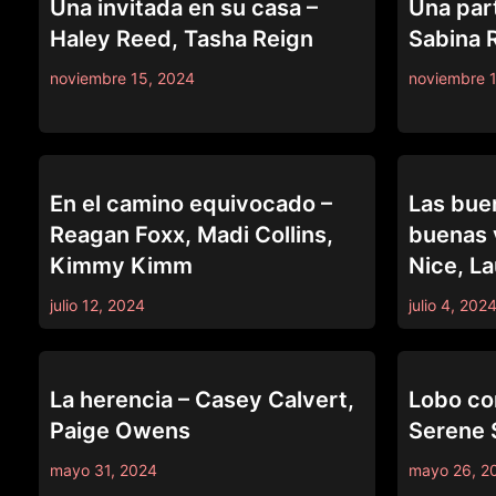
Una invitada en su casa –
Una par
Haley Reed, Tasha Reign
Sabina 
noviembre 15, 2024
noviembre 
PURE TABOO
PURE TABOO
En el camino equivocado –
Las bue
Reagan Foxx, Madi Collins,
buenas 
Kimmy Kimm
Nice, La
julio 12, 2024
julio 4, 202
PURE TABOO
PURE TABOO
La herencia – Casey Calvert,
Lobo con
Paige Owens
Serene S
mayo 31, 2024
mayo 26, 2