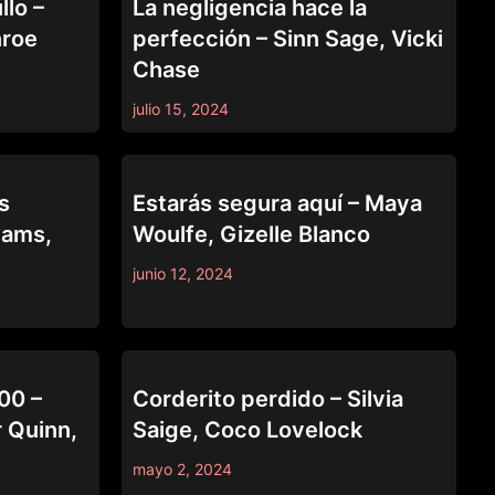
llo –
La negligencia hace la
nroe
perfección – Sinn Sage, Vicki
Chase
julio 15, 2024
PURE TABOO
s
Estarás segura aquí – Maya
iams,
Woulfe, Gizelle Blanco
junio 12, 2024
PURE TABOO
00 –
Corderito perdido – Silvia
r Quinn,
Saige, Coco Lovelock
mayo 2, 2024