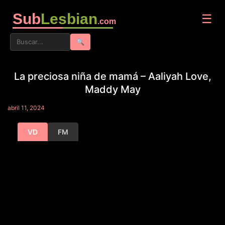
Sub
Lesbian
☰
.com
🔍
La preciosa niña de mamá – Aaliyah Love,
Maddy May
abril 11, 2024
VD
FM