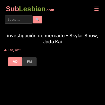
Sub
Lesbian
☰
.com
🔍
investigación de mercado – Skylar Snow,
Jada Kai
abril 10, 2024
VD
FM