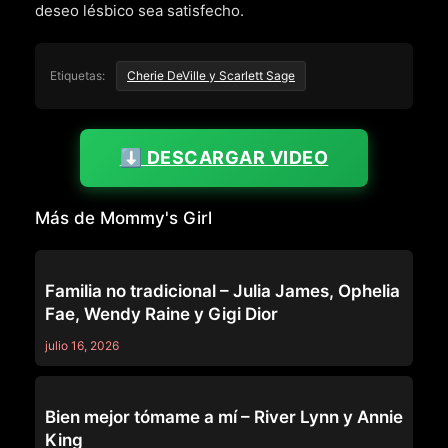
deseo lésbico sea satisfecho.
Etiquetas:
Cherie DeVille y Scarlett Sage
⬇️ DESCARGAR VIDEO
Más de Mommy's Girl
MOMMY'S GIRL
Familia no tradicional – Julia James, Ophelia
Fae, Wendy Raine y Gigi Dior
julio 16, 2026
MOMMY'S GIRL
Bien mejor tómame a mí – River Lynn y Annie
King