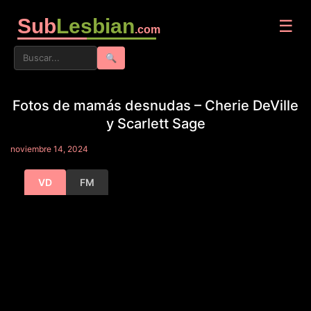
Sub
Lesbian
☰
.com
🔍
Fotos de mamás desnudas – Cherie DeVille
y Scarlett Sage
noviembre 14, 2024
VD
FM