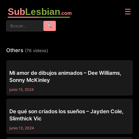
Sub
Lesbian
☰
.com
🔍
Others
(76 videos)
OTHERS
Mi amor de dibujos animados – Dee Williams,
Sonny McKinley
junio 15, 2024
OTHERS
De qué son criados los sueños – Jayden Cole,
Slimthick Vic
junio 13, 2024