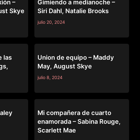
xión –
Gimiendo a medianoche –
ust Skye
Siri Dahl, Natalie Brooks
julio 20, 2024
CAUGHT FAPPING
 las
Union de equipo – Maddy
gs,
May, August Skye
julio 8, 2024
CAUGHT FAPPING
Haley
Mi compañera de cuarto
enamorada – Sabina Rouge,
Scarlett Mae