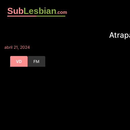
Sub
Lesbian
.com
Atrapa
abril 21, 2024
VD
FM