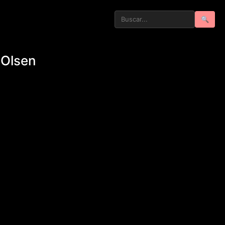
🔍
l Olsen