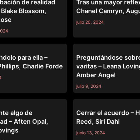
ación de realidad
Tras una mayor refle
– Blake Blossom,
Chanel Camryn, Aug
Rose
julio 20, 2024
2024
PING
CAUGHT FAPPING
dolo para ella –
Preguntándose sobre
hillips, Charlie Forde
varitas – Leana Lovin
Amber Angel
4
julio 9, 2024
PING
CAUGHT FAPPING
nte algo de
Cerrar el acuerdo – 
ad – Aften Opal,
Reed, Siri Dahl
ovings
junio 13, 2024