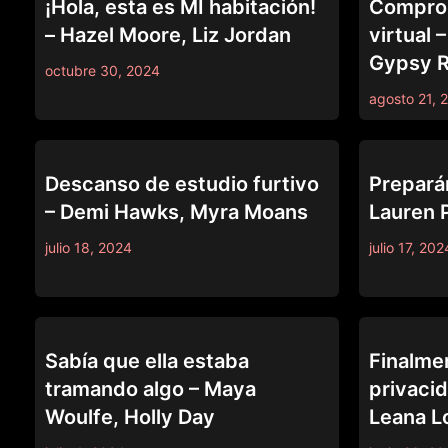
¡Hola, esta es MI habitación!
Comprob
– Hazel Moore, Liz Jordan
virtual 
Gypsy 
octubre 30, 2024
agosto 21, 
CAUGHT FAPPING
CAUGHT FAP
Descanso de estudio furtivo
Preparán
– Demi Hawks, Myra Moans
Lauren P
julio 18, 2024
julio 17, 202
CAUGHT FAPPING
CAUGHT FAP
Sabía que ella estaba
Finalme
tramando algo – Maya
privacid
Woulfe, Holly Day
Leana L