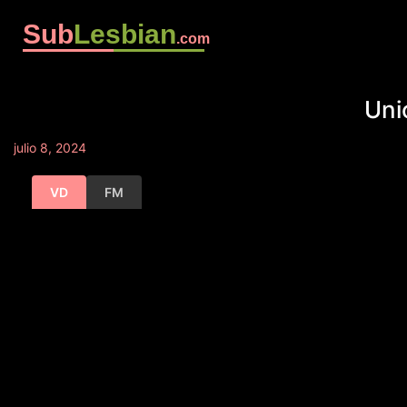
Sub
Lesbian
.com
Uni
julio 8, 2024
VD
FM