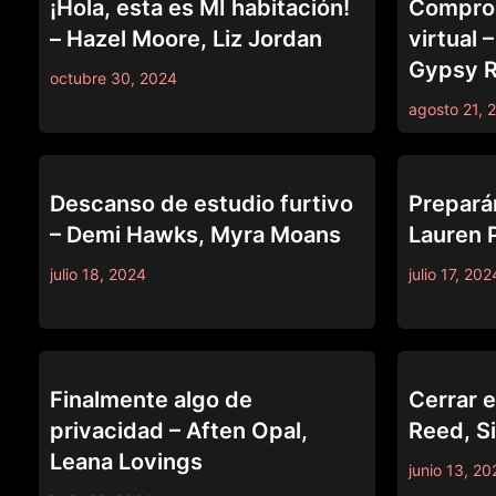
¡Hola, esta es MI habitación!
Comprob
– Hazel Moore, Liz Jordan
virtual 
Gypsy 
octubre 30, 2024
agosto 21, 
CAUGHT FAPPING
CAUGHT FAP
Descanso de estudio furtivo
Preparán
– Demi Hawks, Myra Moans
Lauren P
julio 18, 2024
julio 17, 202
CAUGHT FAPPING
CAUGHT FAP
Finalmente algo de
Cerrar e
privacidad – Aften Opal,
Reed, Si
Leana Lovings
junio 13, 20