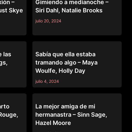
xión –
Gimiendo a medianoche –
ust Skye
Siri Dahl, Natalie Brooks
julio 20, 2024
CAUGHT FAPPING
 las
Sabía que ella estaba
gs,
tramando algo – Maya
Woulfe, Holly Day
julio 4, 2024
CAUGHT FAPPING
rto
La mejor amiga de mi
Rouge,
hermanastra – Sinn Sage,
Hazel Moore