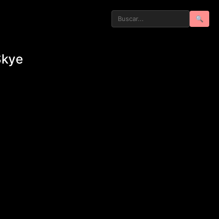
🔍
Skye