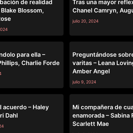
ación de realidad
Tras una mayor refle
– Blake Blossom,
Chanel Camryn, Aug
Rose
julio 20, 2024
2024
PING
CAUGHT FAPPING
dolo para ella –
Preguntándose sobre
hillips, Charlie Forde
varitas – Leana Lovin
Amber Angel
4
julio 9, 2024
PING
CAUGHT FAPPING
l acuerdo – Haley
Mi compañera de cua
ri Dahl
enamorada – Sabina 
Scarlett Mae
24