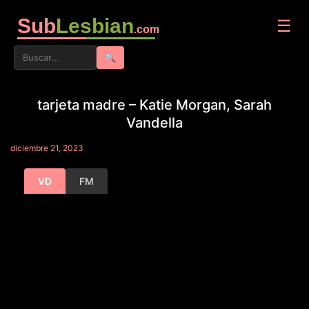
Sub
Lesbian
☰
.com
🔍
tarjeta madre – Katie Morgan, Sarah
Vandella
diciembre 21, 2023
VD
FM