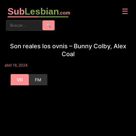
Sub
Lesbian
☰
.com
🔍
Son reales los ovnis – Bunny Colby, Alex
Coal
abril 16, 2024
VD
FM