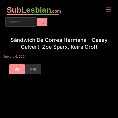
Sub
Lesbian
☰
.com
🔍
Sándwich De Correa Hermana – Casey
Calvert, Zoe Sparx, Keira Croft
febrero 6, 2024
VD
FM