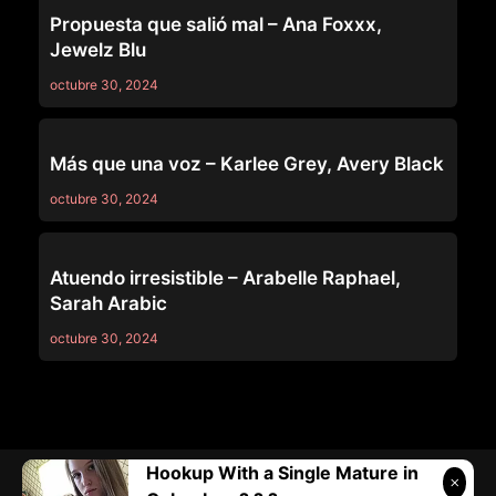
GIRLSWAY
Propuesta que salió mal – Ana Foxxx,
Jewelz Blu
octubre 30, 2024
GIRLSWAY
Más que una voz – Karlee Grey, Avery Black
octubre 30, 2024
GIRLSWAY
Atuendo irresistible – Arabelle Raphael,
Sarah Arabic
octubre 30, 2024
Hookup With a Single Mature in
Telegram:
@vicivi3
• Twitter:
@subcolombia1
• Correo: