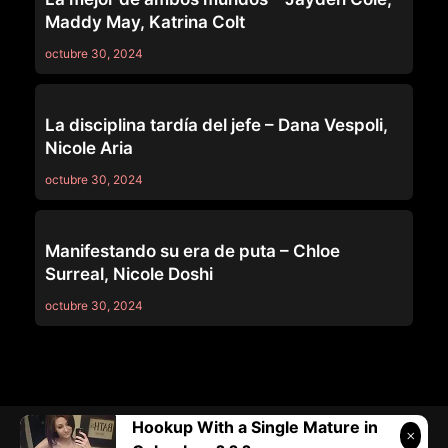
Maddy May, Katrina Colt
octubre 30, 2024
LEZ BE BAD
La disciplina tardía del jefe – Dana Vespoli,
Nicole Aria
octubre 30, 2024
LEZ BE BAD
Manifestando su era de puta – Chloe
Surreal, Nicole Doshi
octubre 30, 2024
Hookup With a Single Mature in
Telegram:
@vicivi3
• Twitter:
@subcolombia1
• Correo: