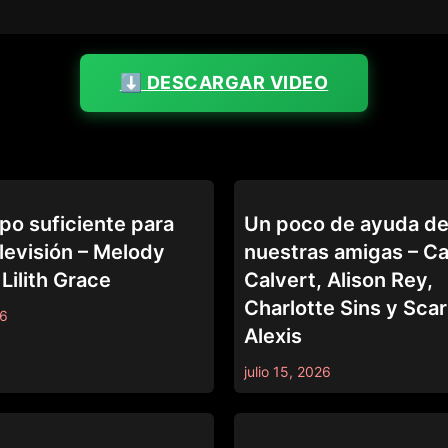
⬇️ DESCARGAR VIDEO
LEZ BE BAD
po suficiente para
Un poco de ayuda d
elevisión – Melody
nuestras amigas – C
Lilith Grace
Calvert, Alison Rey,
Charlotte Sins y Scar
26
Alexis
julio 15, 2026
LEZ BE BAD