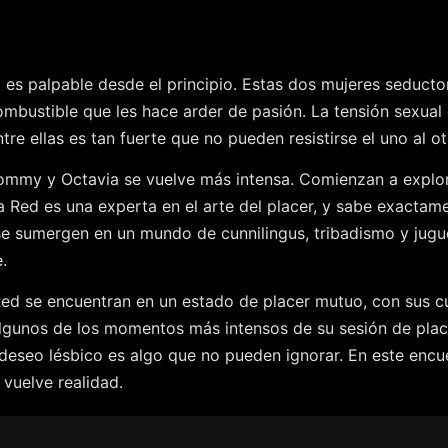
 es palpable desde el principio. Estas dos mujeres seduc
mbustible que les hace arder de pasión. La tensión sexual e
ntre ellas es tan fuerte que no pueden resistirse el uno al o
e Tommy y Octavia se vuelve más intensa. Comienzan a expl
a Red es una experta en el arte del placer, y sabe exacta
se sumergen en un mundo de cunnilingus, tribadismo y jugue
.
Red se encuentran en un estado de placer mutuo, con sus c
 algunos de los momentos más intensos de su sesión de pla
u deseo lésbico es algo que no pueden ignorar. En este encue
 vuelve realidad.