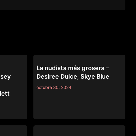
LEZ BE BAD
e
La nudista más grosera –
asey
Desiree Dulce, Skye Blue
octubre 30, 2024
lett
LEZ BE BAD