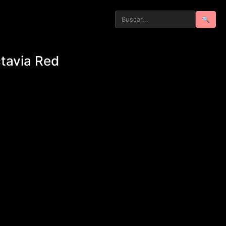
🔍
tavia Red