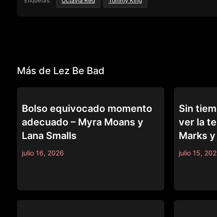
Etiquetas:
Octavia Red
Tommy King
Más de Lez Be Bad
LEZ BE BAD
LEZ BE BAD
Bolso equivocado momento
Sin tiem
adecuado – Myra Moans y
ver la t
Lana Smalls
Marks y 
julio 16, 2026
julio 15, 20
LEZ BE BAD
LEZ BE BAD