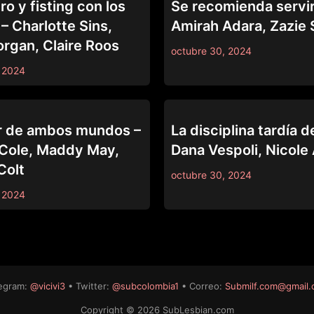
o y fisting con los
Se recomienda servirl
– Charlotte Sins,
Amirah Adara, Zazi
organ, Claire Roos
octubre 30, 2024
 2024
LEZ BE BAD
r de ambos mundos –
La disciplina tardía de
Cole, Maddy May,
Dana Vespoli, Nicole 
Colt
octubre 30, 2024
 2024
egram:
@vicivi3
• Twitter:
@subcolombia1
• Correo:
Submilf.com@gmail
Copyright © 2026 SubLesbian.com