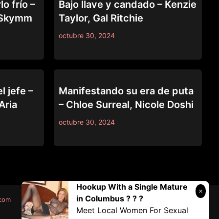
o frío –
Bajo llave y candado – Kenzie
e Skymm
Taylor, Gal Ritchie
octubre 30, 2024
LEZ BE BAD
l jefe –
Manifestando su era de puta
Aria
– Chloe Surreal, Nicole Doshi
octubre 30, 2024
Hookup With a Single Mature
in Columbus ? ? ?
.com
Meet Local Women For Sexual