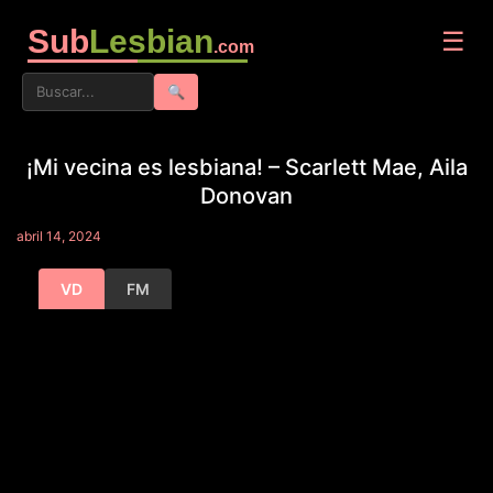
Sub
Lesbian
☰
.com
🔍
¡Mi vecina es lesbiana! – Scarlett Mae, Aila
Donovan
abril 14, 2024
VD
FM