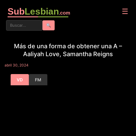
Sub
Lesbian
☰
.com
🔍
Más de una forma de obtener una A –
Aaliyah Love, Samantha Reigns
abril 30, 2024
VD
FM