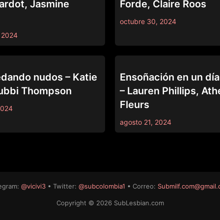
ardot, Jasmine
Forde, Claire Roos
octubre 30, 2024
 2024
SSAGE
ALL GIRL MASSAGE
dando nudos – Katie
Ensoñación en un día
ubbi Thompson
– Lauren Phillips, At
Fleurs
2024
agosto 21, 2024
egram:
@vicivi3
• Twitter:
@subcolombia1
• Correo:
Submilf.com@gmail
Copyright © 2026 SubLesbian.com