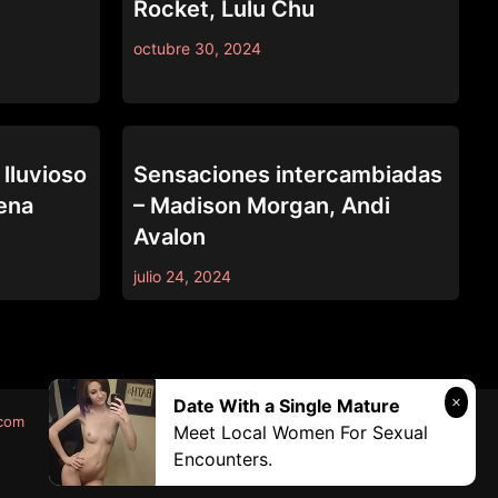
Rocket, Lulu Chu
octubre 30, 2024
ALL GIRL MASSAGE
 lluvioso
Sensaciones intercambiadas
hena
– Madison Morgan, Andi
Avalon
julio 24, 2024
Date With a Single Mature
.com
Meet Local Women For Sexual
Encounters.