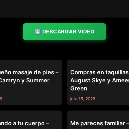
⬇️ DESCARGAR VIDEO
SSAGE
ALL GIRL MASSAGE
eño masaje de pies –
Compras en taquillas
 Camryn y Summer
August Skye y Amee
Green
26
julio 15, 2026
SSAGE
ALL GIRL MASSAGE
ndo a tu cuerpo –
Me pareces familiar –