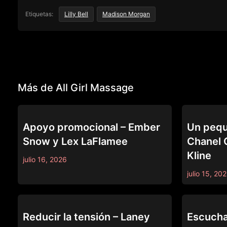
Etiquetas:
Lilly Bell
Madison Morgan
Más de All Girl Massage
ALL GIRL MASSAGE
ALL GIRL MA
Apoyo promocional – Ember
Un pequ
Snow y Lex LaFlamee
Chanel
Kline
julio 16, 2026
julio 15, 20
ALL GIRL MASSAGE
ALL GIRL MA
Reducir la tensión – Laney
Escucha