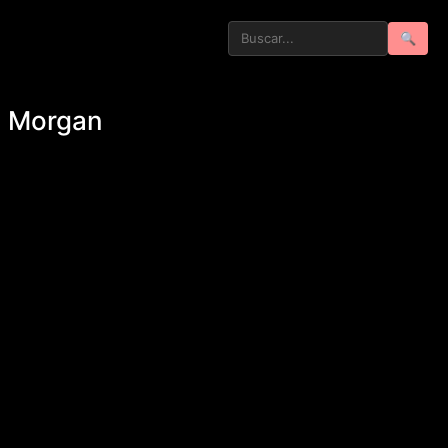
🔍
on Morgan