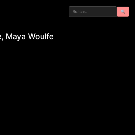
🔍
e, Maya Woulfe