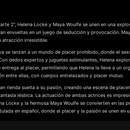
Parte 2”, Helena Locke y Maya Woulfe se unen en una explo
ntran envueltas en un juego de seducción y provocación. May
tracción irresistible.
 se lanzan a un mundo de placer prohibido, donde el sexo o
 Con dedos expertos y juguetes estimulantes, Helena explo
entrega al placer, permitiendo que Helena la lleve a un or
n entre ellas, con cuerpos entrelazados y placer mutuo.
n rienda suelta a su pasión, creando una escena de placer
 fantasía lésbica. La actuación de ambas actrices es impre
lena Locke y la hermosa Maya Woulfe se convierten en las p
titulada en español, donde el placer y la pasión se unen en