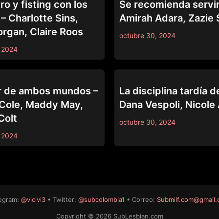
o y fisting con los
Se recomienda servirl
– Charlotte Sins,
Amirah Adara, Zazi
organ, Claire Roos
octubre 30, 2024
 2024
LEZ BE BAD
r de ambos mundos –
La disciplina tardía de
Cole, Maddy May,
Dana Vespoli, Nicole 
Colt
octubre 30, 2024
 2024
egram:
@vicivi3
• Twitter:
@subcolombia1
• Correo:
Submilf.com@gmail
Copyright © 2026 SubLesbian.com