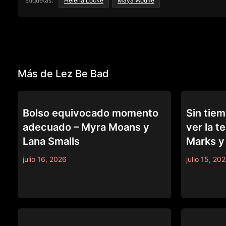
Etiquetas:
Helena Locke
Maya Woulfe
Más de Lez Be Bad
LEZ BE BAD
LEZ BE BAD
Bolso equivocado momento
Sin tiem
adecuado – Myra Moans y
ver la t
Lana Smalls
Marks y 
julio 16, 2026
julio 15, 20
LEZ BE BAD
LEZ BE BAD