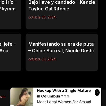
o frío –
Bajo llave y candado – Kenzie
e Skymm
Taylor, Gal Ritchie
octubre 30, 2024
LEZ BE BAD
l jefe –
Manifestando su era de puta
Aria
– Chloe Surreal, Nicole Doshi
octubre 30, 2024
Hookup With a Single Mature
in Columbus ? ? ?
.com
Meet Local Women For Sexual