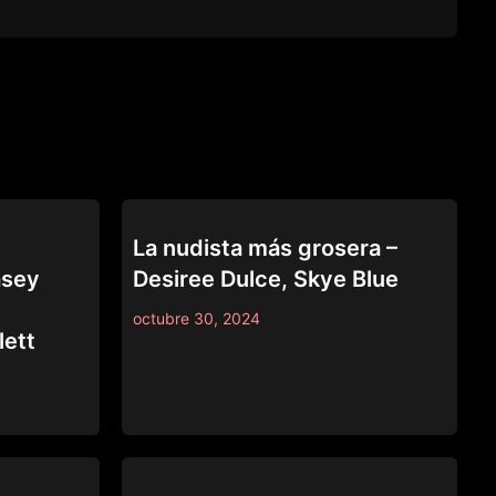
LEZ BE BAD
e
La nudista más grosera –
asey
Desiree Dulce, Skye Blue
octubre 30, 2024
lett
LEZ BE BAD