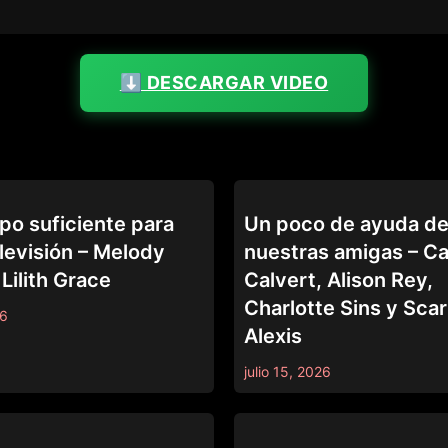
⬇️ DESCARGAR VIDEO
LEZ BE BAD
po suficiente para
Un poco de ayuda d
elevisión – Melody
nuestras amigas – C
Lilith Grace
Calvert, Alison Rey,
Charlotte Sins y Scar
26
Alexis
julio 15, 2026
LEZ BE BAD