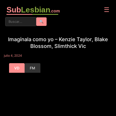
Sub
Lesbian
☰
.com
🔍
Imagínala como yo – Kenzie Taylor, Blake
Blossom, Slimthick Vic
julio 4, 2024
VD
FM