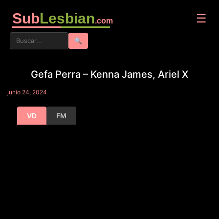
Sub
Lesbian
☰
.com
🔍
Gefa Perra – Kenna James, Ariel X
junio 24, 2024
VD
FM