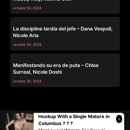
octubre 30, 2024
LEZ BE BAD
La disciplina tardía del jefe – Dana Vespoli,
Nicole Aria
octubre 30, 2024
LEZ BE BAD
Manifestando su era de puta – Chloe
Surreal, Nicole Doshi
octubre 30, 2024
Hookup With a Single Mature in
Telegram:
@vicivi3
• Twitter:
@subcolombia1
• Correo:
Columbus ? ? ?
Submilf.com@gmail.com