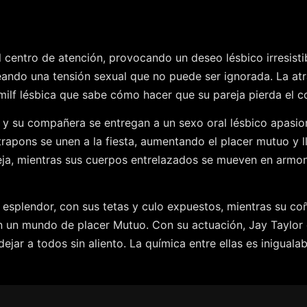
l centro de atención, provocando un deseo lésbico irresist
ando una tensión sexual que no puede ser ignorada. La atr
milf lésbica que sabe cómo hacer que su pareja pierda el co
r y su compañera se entregan a un sexo oral lésbico apasi
trapons se unen a la fiesta, aumentando el placer mutuo y 
ja, mientras sus cuerpos entrelazados se mueven en armon
u esplendor, con sus tetas y culo expuestos, mientras su co
 un mundo de placer Mutuo. Con su actuación, Jay Taylor d
jar a todos sin aliento. La química entre ellas es iniguala