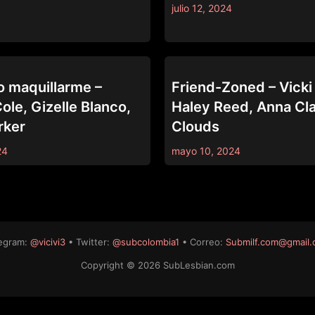
julio 12, 2024
RE
DARE WE SHARE
 maquillarme –
Friend-Zoned – Vicki
ole, Gizelle Blanco,
Haley Reed, Anna Cla
rker
Clouds
24
mayo 10, 2024
egram:
@vicivi3
• Twitter:
@subcolombia1
• Correo:
Submilf.com@gmail
Copyright © 2026 SubLesbian.com