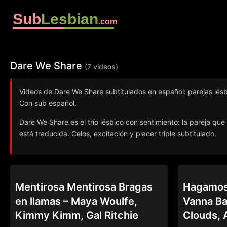
Sub
Lesbian
.com
Dare We Share
(7 videos)
Videos de Dare We Share subtitulados en español: parejas lésbi
Con sub español.
Dare We Share es el trío lésbico con sentimiento: la pareja q
está traducida. Celos, excitación y placer triple subtitulado.
DARE WE SHARE
DARE WE SHA
Mentirosa Mentirosa Bragas
Hagamos 
en llamas – Maya Woulfe,
Vanna Ba
Kimmy Kimm, Gal Ritchie
Clouds, 