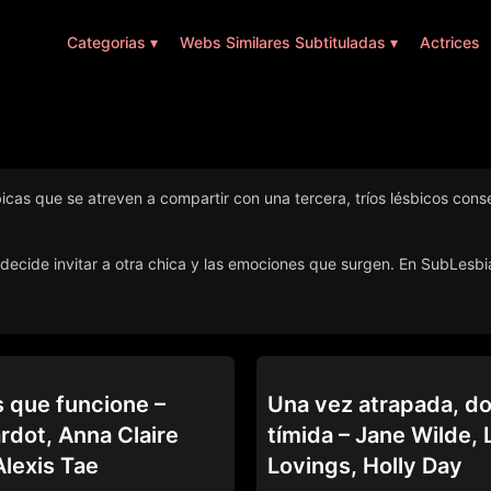
Categorias ▾
Webs Similares Subtituladas ▾
Actrices
cas que se atreven a compartir con una tercera, tríos lésbicos conse
ue decide invitar a otra chica y las emociones que surgen. En SubLe
RE
DARE WE SHARE
que funcione –
Una vez atrapada, d
rdot, Anna Claire
tímida – Jane Wilde,
Alexis Tae
Lovings, Holly Day