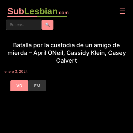
Sub
Lesbian
☰
.com
🔍
Batalla por la custodia de un amigo de
mierda – April ONeil, Cassidy Klein, Casey
Calvert
enero 3, 2024
VD
FM