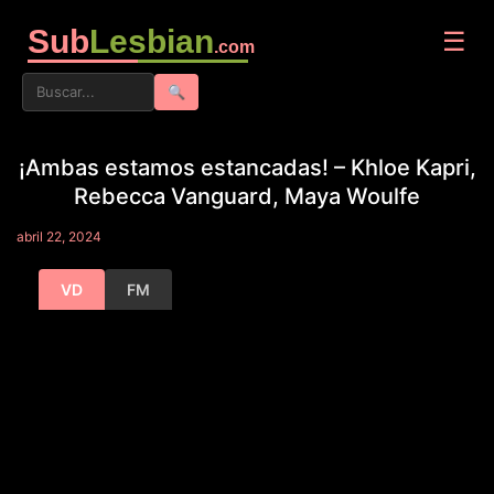
Sub
Lesbian
☰
.com
🔍
¡Ambas estamos estancadas! – Khloe Kapri,
Rebecca Vanguard, Maya Woulfe
abril 22, 2024
VD
FM