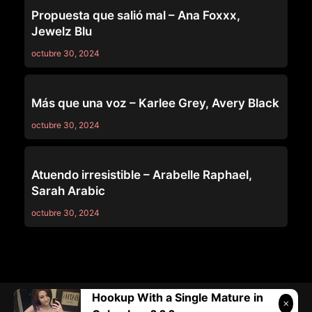
GIRLSWAY
Propuesta que salió mal – Ana Foxxx,
Jewelz Blu
octubre 30, 2024
GIRLSWAY
Más que una voz – Karlee Grey, Avery Black
octubre 30, 2024
GIRLSWAY
Atuendo irresistible – Arabelle Raphael,
Sarah Arabic
octubre 30, 2024
Hookup With a Single Mature in
Telegram:
@vicivi3
• Twitter:
@subcolombia1
• Correo: